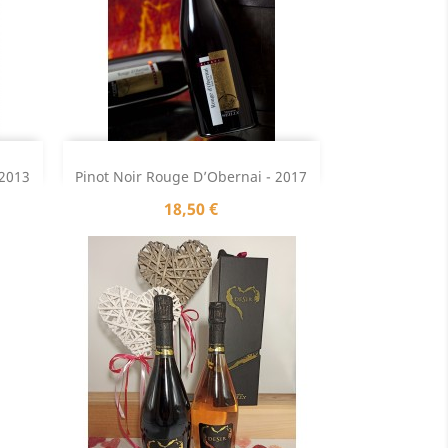
Aperçu rapide

 2013
Pinot Noir Rouge D’Obernai - 2017
Prix
18,50 €