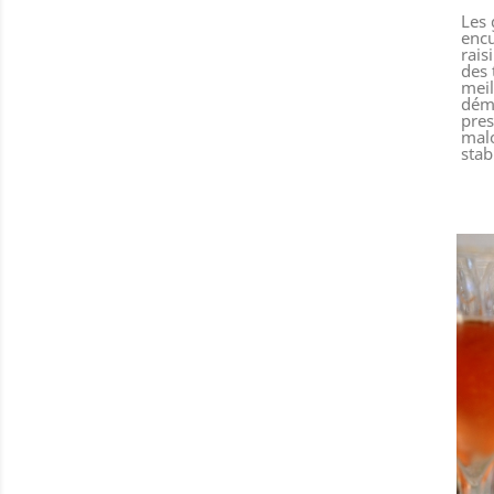
Les 
encu
rais
des 
meil
déma
pres
malo
stab