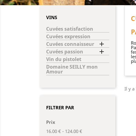
C
VINS
Cuvées satisfaction
P
Cuvées expression
Ro

Cuvées connaisseur
Pa

Cuvées passion
fe
le
Vin du pistolet
pla
Domaine SEILLY mon
Amour
Il y a
FILTRER PAR
Prix
16.00 € - 124.00 €