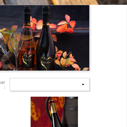
par

: