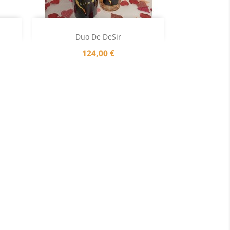
Aperçu rapide

Duo De DeSir
Prix
124,00 €