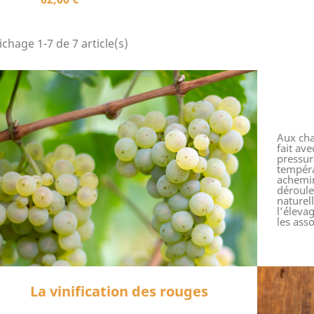
ichage 1-7 de 7 article(s)
Aux chai
fait av
pressur
tempéra
achemin
déroule
naturel
l’éleva
les asso
La vinification des rouges