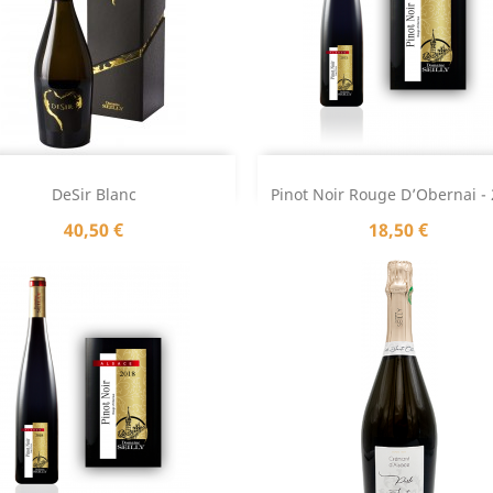
Aperçu rapide
Aperçu rapide


DeSir Blanc
Pinot Noir Rouge D’Obernai -
Prix
Prix
40,50 €
18,50 €