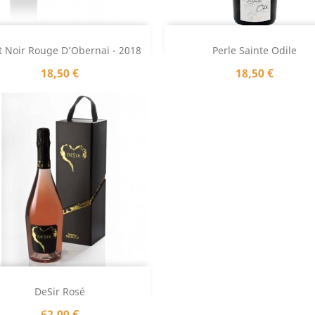
Aperçu rapide
Aperçu rapide


t Noir Rouge D’Obernai - 2018
Perle Sainte Odile
Prix
Prix
18,50 €
18,50 €
Aperçu rapide

DeSir Rosé
Prix
62,00 €