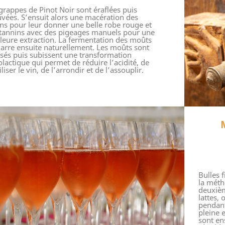
grappes de Pinot Noir sont éraflées puis
vées. S’ensuit alors une macération des
ins pour leur donner une belle robe rouge et
tannins avec des pigeages manuels pour une
leure extraction. La fermentation des moûts
rre ensuite naturellement. Les moûts sont
sés puis subissent une transformation
lactique qui permet de réduire l’acidité, de
iliser le vin, de l’arrondir et de l’assouplir.
Bulles 
la méth
deuxièm
lattes,
pendant
pleine 
sont en