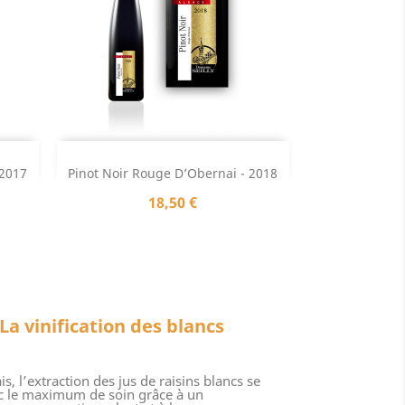
Aperçu rapide

 2017
Pinot Noir Rouge D’Obernai - 2018
Prix
18,50 €
La vinification des blancs
s, l’extraction des jus de raisins blancs se
ec le maximum de soin grâce à un