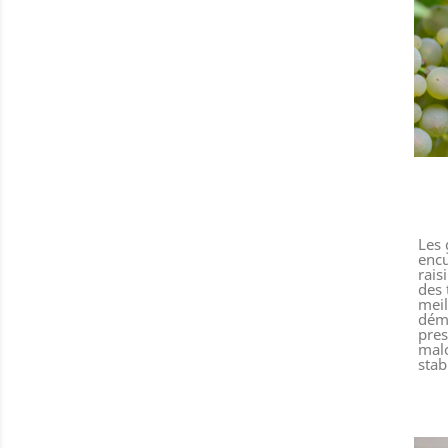
Les 
encu
rais
des 
meil
déma
pres
malo
stab