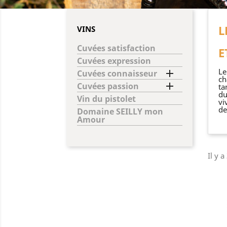
L
VINS
Cuvées satisfaction
E
Cuvées expression
Le

Cuvées connaisseur
ch

Cuvées passion
ta
du
Vin du pistolet
vi
de
Domaine SEILLY mon
Amour
Il y a