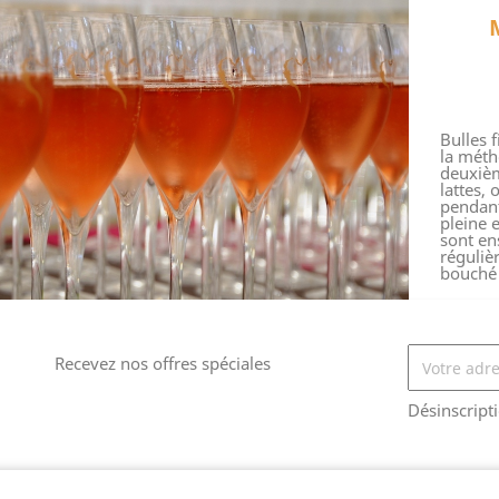
Bulles 
la méth
deuxièm
lattes,
pendant
pleine 
sont en
réguliè
bouché 
Recevez nos offres spéciales
Désinscript