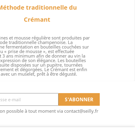
Méthode traditionnelle du
Crémant
fines et mousse régulière sont produites par
ode traditionnelle champenoise. La
e fermentation en bouteilles couchées sur
 ou « prise de mousse », est effectuée
 3 ans minimum afin de donner au vin la
expression de son élégance. Les bouteilles
suite disposées sur un pupitre, tournées
rement et dégorgées. Le Crémant est enfin
avec un muselet, prêt à être dégusté.
ion possible à tout moment via contact@seilly.fr