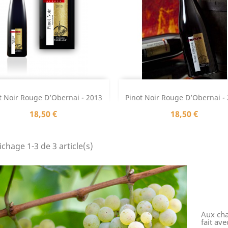
Aperçu rapide
Aperçu rapide


t Noir Rouge D’Obernai - 2013
Pinot Noir Rouge D’Obernai -
Prix
Prix
18,50 €
18,50 €
ichage 1-3 de 3 article(s)
Aux chai
fait av