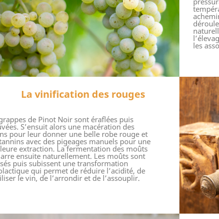
pressur
tempéra
achemin
déroule
naturel
l’éleva
les asso
La vinification des rouges
grappes de Pinot Noir sont éraflées puis
vées. S’ensuit alors une macération des
ins pour leur donner une belle robe rouge et
tannins avec des pigeages manuels pour une
leure extraction. La fermentation des moûts
rre ensuite naturellement. Les moûts sont
sés puis subissent une transformation
lactique qui permet de réduire l’acidité, de
iliser le vin, de l’arrondir et de l’assouplir.