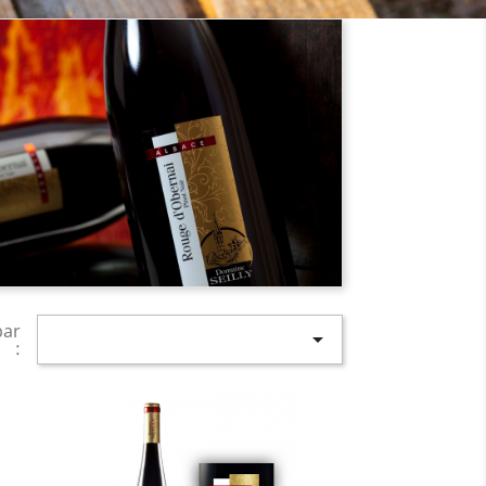
par

: